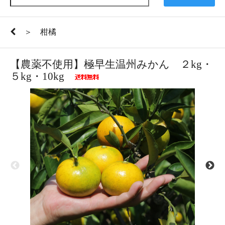
＞ 柑橘
【農薬不使用】極早生温州みかん ２kg・
５kg・10kg