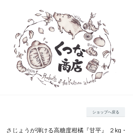
ショップへ戻る
さじょうが弾ける高糖度柑橘『甘平』 ２kg・